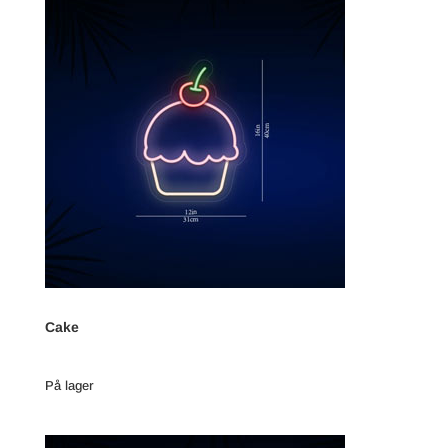
Cake
På lager