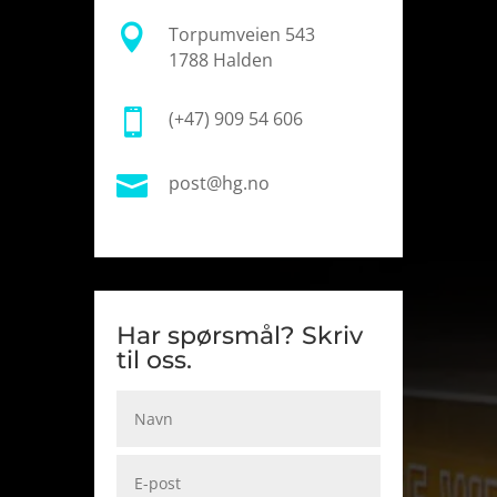

Torpumveien 543
1788 Halden

(+47) 909 54 606

post@hg.no
Har spørsmål? Skriv
til oss.