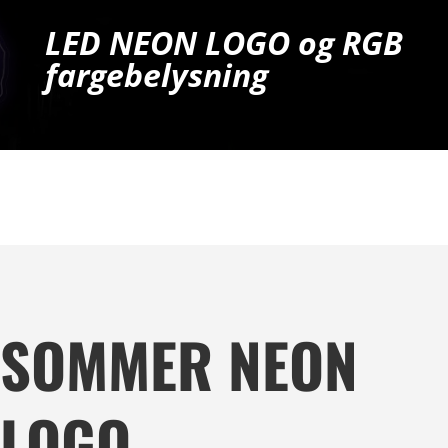
LED NEON LOGO og RGB
fargebelysning
Ta kontakt for tilbud og mer info!
Tel: 909 54 606
E-post: post@hg.no
SOMMER NEON
LOGO