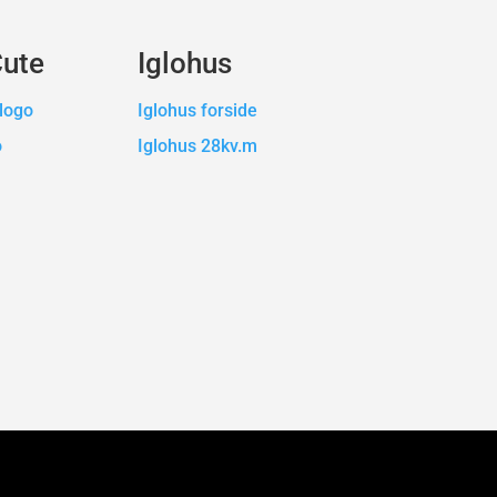
Cute
Iglohus
logo
Iglohus forside
o
Iglohus 28kv.m