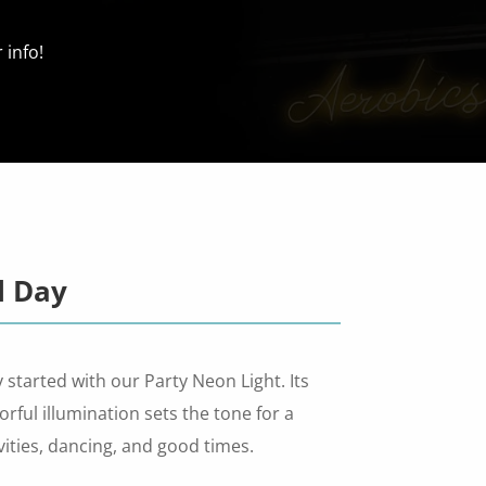
 info!
l Day
 started with our Party Neon Light. Its
lorful illumination sets the tone for a
ivities, dancing, and good times.