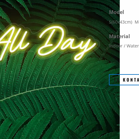
Model
S(60x43cm) M
Material
Indoor / Water
TA KONT