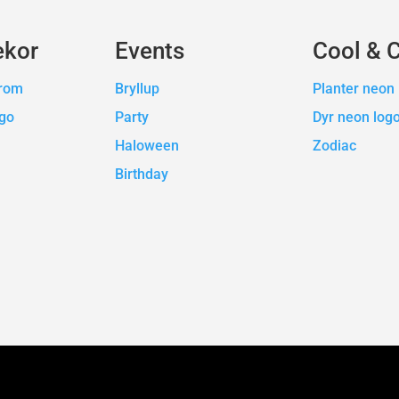
ekor
Events
Cool & 
erom
Bryllup
Planter neon 
ogo
Party
Dyr neon log
Haloween
Zodiac
Birthday