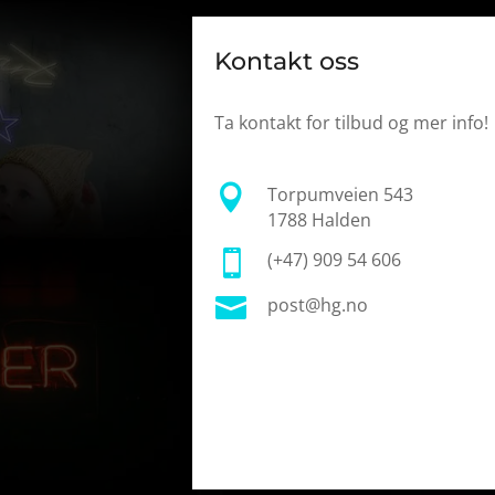
Kontakt oss
Ta kontakt for tilbud og mer info!

Torpumveien 543
1788 Halden

(+47) 909 54 606

post@hg.no