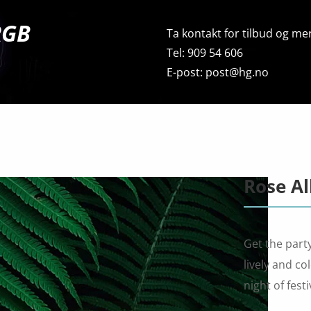
RGB
Ta kontakt for tilbud og mer
Tel: 909 54 606
E-post: post@hg.no
Rose Al
Get the party
lively and co
night of fest