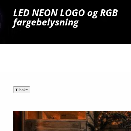
LED NEON LOGO og RGB
fargebelysning
Ta kontakt for tilbud og mer info!
Tel: 909 54 606
E-post: post@hg.no
Tilbake