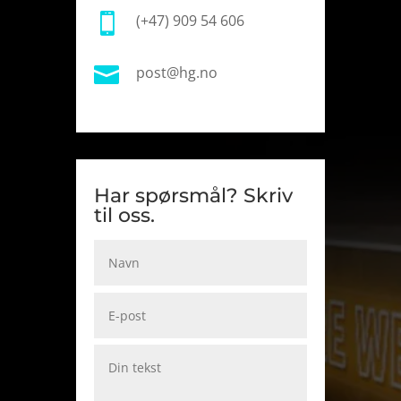

(+47) 909 54 606

post@hg.no
Har spørsmål? Skriv
til oss.