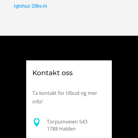
Iglohus 28kv.m
Kontakt oss
Ta kontakt for tilbud og mer
info!

Torpumveien 543
1788 Halden