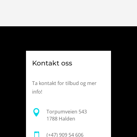
Kontakt oss
Ta kontakt for tilbud og mer
info!

Torpumveien 543
1788 Halden

(+47) 909 54 606