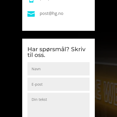

post@hg.no
Har spørsmål? Skriv
til oss.