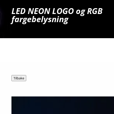
LED NEON LOGO og RGB
fargebelysning
Ta kontakt for tilbud og mer info!
Tel: 909 54 606
E-post: post@hg.no
Tilbake