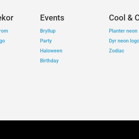
ekor
Events
Cool & 
erom
Bryllup
Planter neon 
ogo
Party
Dyr neon log
Haloween
Zodiac
Birthday