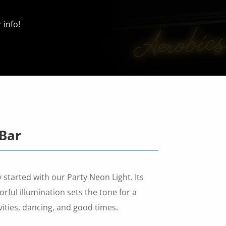
 info!
 Bar
 started with our Party Neon Light. Its
lorful illumination sets the tone for a
ivities, dancing, and good times.