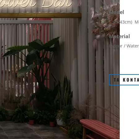
Model
S(60x43cm) M
Material
Indoor / Water
TA KONT