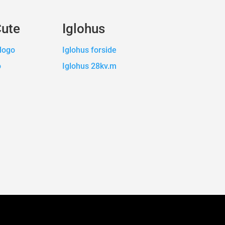
Cute
Iglohus
logo
Iglohus forside
o
Iglohus 28kv.m