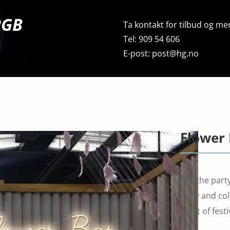
RGB
Ta kontakt for tilbud og mer
Tel: 909 54 606
E-post: post@hg.no
Flower
Get the party
lively and co
night of fest