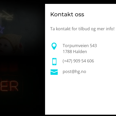
Kontakt oss
Ta kontakt for tilbud og mer info!

Torpumveien 543
1788 Halden

(+47) 909 54 606

post@hg.no