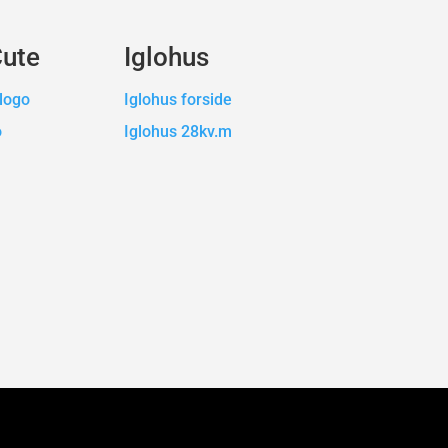
Cute
Iglohus
logo
Iglohus forside
o
Iglohus 28kv.m