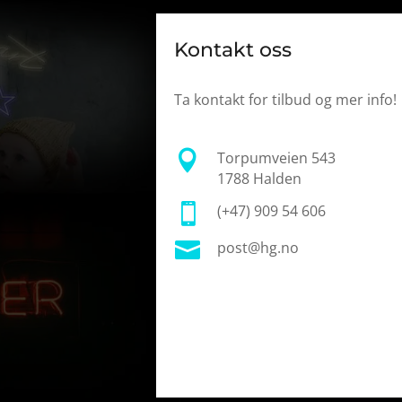
Kontakt oss
Ta kontakt for tilbud og mer info!

Torpumveien 543
1788 Halden

(+47) 909 54 606

post@hg.no