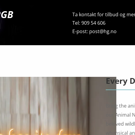
RGB
Ta kontakt for tilbud og mer
Tel: 909 54 606
E-post: post@hg.no
Every D
Bring the ani
our Animal Ne
beloved wildl
whimsical an