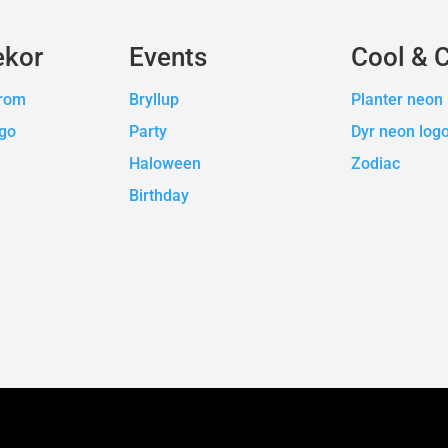
ekor
Events
Cool & 
erom
Bryllup
Planter neon 
ogo
Party
Dyr neon log
Haloween
Zodiac
Birthday