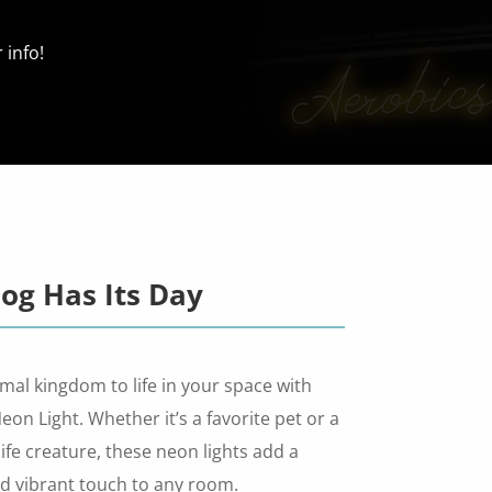
 info!
og Has Its Day
mal kingdom to life in your space with
on Light. Whether it’s a favorite pet or a
ife creature, these neon lights add a
d vibrant touch to any room.