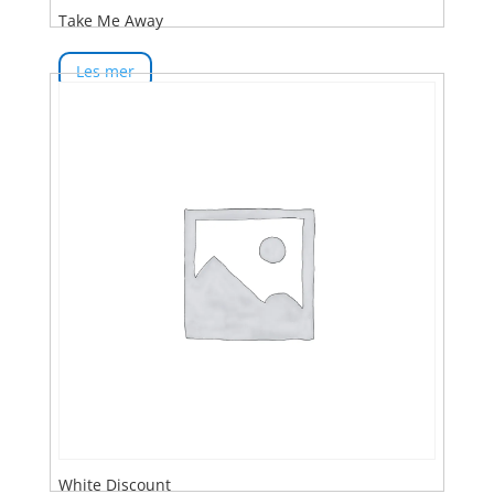
Take Me Away
Les mer
White Discount